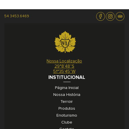
54 3453.6469
Nossa Localização
29°8’48”S
51°35’45”W
INSTITUCIONAL
Página Inicial
Nossa História
Terroir
Produtos
Enoturismo
Clube