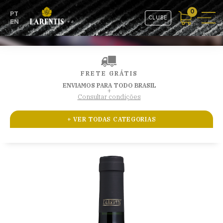
0
PT
CLUBE
EN
FRETE GRÁTIS
ENVIAMOS PARA TODO BRASIL
+
Consultar condições
+ VER TODAS CATEGORIAS
GRAN RESERVA
CEPAS SELECIONADAS
RESERVA ESPECIAL
ESPUMANTES
COMBOS