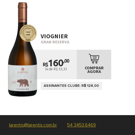
VIOGNIER
GRAN RESERVA
160
,00
R$
COMPRAR
3x de R$ 53,33
AGORA
ASSINANTES CLUBE: R$ 128,00
larentis@larentis.com.br
54 3453.6469