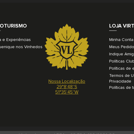
OTURISMO
LOJA VIR
a e Experiências
Minha Conta
uenique nos Vinhedos
Meus Pedid
Indique Ami
Políticas Clu
Políticas de
Termos de U
Nossa Localização
Privacidade
29°8’48”S
Políticas de 
51°35’45”W