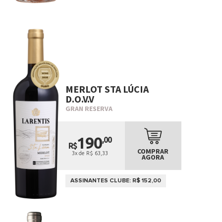
MERLOT STA LÚCIA
D.O.V.V
GRAN RESERVA
190
,00
R$
COMPRAR
3x de R$ 63,33
AGORA
ASSINANTES CLUBE: R$ 152,00