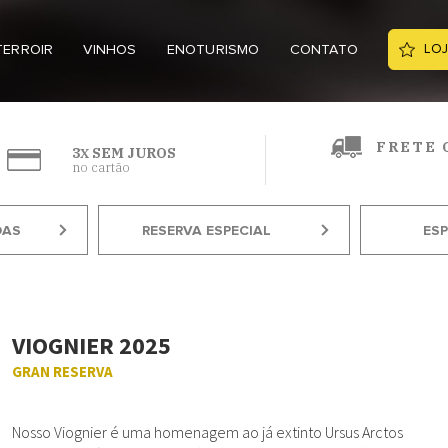
TERROIR
VINHOS
ENOTURISMO
CONTATO
LOJ
FRETE 
3
SEM JUROS
X
no cartão
DAS
RESERVA ESPECIAL
ES
VIOGNIER 2025
GRAN RESERVA
Nosso Viognier é uma homenagem ao já extinto Ursus Arctos