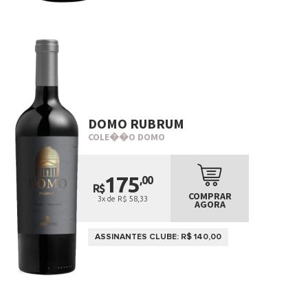
DOMO RUBRUM
COLE��O DOMO
175
,00
R$
COMPRAR
3x de R$ 58,33
AGORA
ASSINANTES CLUBE: R$ 140,00