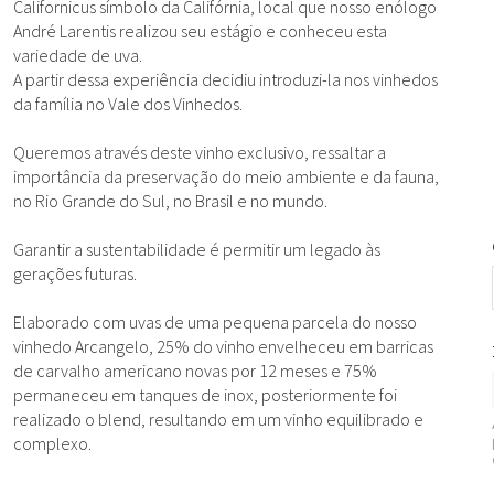
Californicus símbolo da Califórnia, local que nosso enólogo
André Larentis realizou seu estágio e conheceu esta
variedade de uva.
A partir dessa experiência decidiu introduzi-la nos vinhedos
da família no Vale dos Vinhedos.
Queremos através deste vinho exclusivo, ressaltar a
importância da preservação do meio ambiente e da fauna,
no Rio Grande do Sul, no Brasil e no mundo.
Garantir a sustentabilidade é permitir um legado às
gerações futuras.
Elaborado com uvas de uma pequena parcela do nosso
vinhedo Arcangelo, 25% do vinho envelheceu em barricas
de carvalho americano novas por 12 meses e 75%
permaneceu em tanques de inox, posteriormente foi
realizado o blend, resultando em um vinho equilibrado e
complexo.