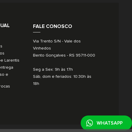
TUAL
FALE CONOSCO
Via Trento S/N - Vale dos
os
Vinhedos
gos
Bento Gonçalves - RS 95711-000
be Larentis
 entrega
Seg a Sex: 9h às 17h
so e
Sáb, dom e feriados: 10:30h às
18h
trocas
WHATSAPP