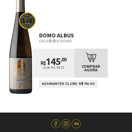
DOMO ALBUS
COLE��O DOMO
145
,00
R$
COMPRAR
3x de R$ 48,33
AGORA
ASSINANTES CLUBE: R$ 116,00