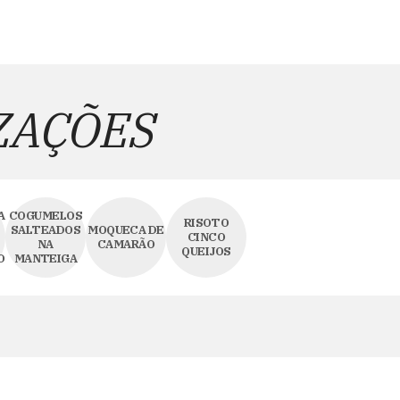
ZAÇÕES
A
COGUMELOS
RISOTO
SALTEADOS
MOQUECA DE
CINCO
NA
CAMARÃO
QUEIJOS
O
MANTEIGA