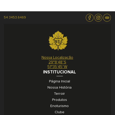
54 3453.6469
Nossa Localização
29°8’48”S
51°35’45”W
INSTITUCIONAL
Página Inicial
Nossa História
Terroir
Produtos
Enoturismo
Clube