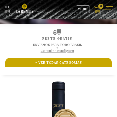
0
PT
CLUBE
EN
FRETE GRÁTIS
ENVIAMOS PARA TODO BRASIL
+
Consultar condições
+ VER TODAS CATEGORIAS
GRAN RESERVA
CEPAS SELECIONADAS
RESERVA ESPECIAL
ESPUMANTES
COMBOS